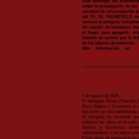
Este domingo los bomberos 
evitar la propagación de las
carretera de circunvalación q
del P.I. EL PALMETILLO de 
cercano al polígono industria
Un camión de bomberos desp
el fuego para apagarlo, mie
tránsito de coches por la A-
de las labores de extinción.
Más información en
h
sofocan-incendio-pastos-junt
nts.html
Las obras de las cal
Economía del PICA te
1 de agosto de 2025
El delegado Álvaro Pimentel, h
Beca Mateos y Economía en el 
ejecución se está adelantando a
El delegado ha recordado que
adelanto las obras en la calle
Mateos y Economía tambié
adelantándose a los plazos prev
Estas obras de reurbanización 