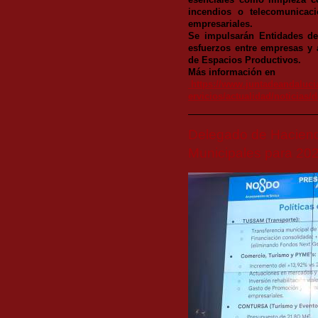
esenciales como limpieza co
incendios o telecomunicac
empresariales.
Se impulsarán Entidades de
esfuerzos entre empresas y 
de Espacios Productivos.
Más información en
https://www.juntadeandaluci
ervicios/actualidad/noticias/
Delegado de Haciend
Municipales para 20