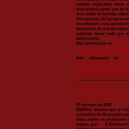
estaban implicadas varias
arma blanca contra uno de los
Tras recibir la llamada, efect
Emergencias 112 se personaro
encontraron a una persona he
las puertas de esta discoteca
pudieron hacer nada por sa
fallecimiento.
Mas información en
https://
punaladas-poligono-calonge-
nts.html#vca=audiencias&vs
Más infomación en
ht
00357/noticia-prision-fianza-
discoteca-poligono-calonge-se
20250616125909.html#google_
ENDESA anuncia cort
CHAPARRILLA para el
29 de mayo de 2025
ENDESA anuncia que el lune
suministro de 30 minutos m
Estos cortes se producirán 
mejora que E-Distribución