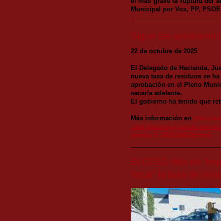
el más grave la ruptura del 
Municipal por Vox, PP, PSOE
Sigue sin aprobarse 
22 de octubre de 2025
El Delegado de Hacienda, Ju
nueva tasa de residuos se ha 
aprobación en el Pleno Munic
sacarla adelante.
El gobierno ha tenido que reti
Más información en
https://w
sanz-fracasa-segundo-ano-nue
sevilla_0_2005068189.html
El CESS tilda de “imp
fiscal” la tasa de res