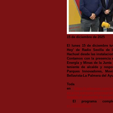
15 de diciembre de 2025
El lunes 15 de diciembre t
Hoy’
de Radio Sevilla de 
Hachuel desde las instalacio
Contamos con la presencia d
Energía y Minas de la Junta
teniente de alcalde y resp
Parques Innovadores, Movi
Bellavista-La Palmera del Ay
Toda la
en
https://cadenaser.com/an
pica-los-parques-empresarial
llegado-el-momento-de-ocupar
El programa comp
v=Jn0X8V5rGu4