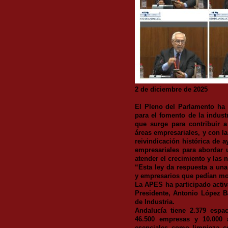
2 de diciembre de 2025
El Pleno del Parlamento ha
para el fomento de la indus
que surge para contribuir a
áreas empresariales, y con l
reivindicación histórica de 
empresariales para abordar 
atender el crecimiento y las 
“Esta ley da respuesta a una
y empresarios que pedían mod
La APES ha participado activ
Presidente, Antonio López 
de Industria.
Andalucía tiene 2.379 espa
46.500 empresas y 10.000 