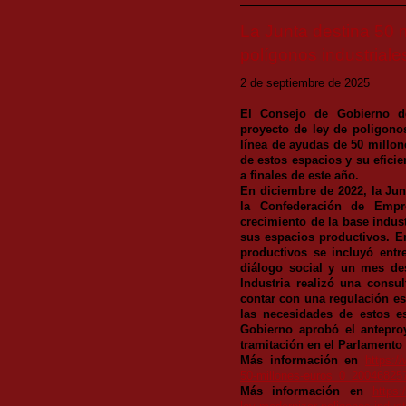
La Junta destina 50 m
polígonos industriale
2 de septiembre de 2025
El Consejo de Gobierno d
proyecto de ley de poligono
línea de ayudas de 50 millon
de estos espacios y su eficie
a finales de este año.
En diciembre de 2022, la Jun
la Confederación de Empr
crecimiento de la base indust
sus espacios productivos. En
productivos se incluyó ent
diálogo social y un mes des
Industria realizó una consu
contar con una regulación es
las necesidades de estos e
Gobierno aprobó el antepro
tramitación en el Parlamento
Más información en
https:/
50-millones-euros_0_20046825
Más información en
https: