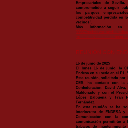
Empresariales de Sevilla
comprometido a seguir trab
los parques empresarial
competitividad perdida en lo
vecinos".
Más información e
00357/noticia-vox-sevilla-atrib
millones-inversion-son-motor-
REUNIÓN CON EN
16 de junio de 2025
El lunes 16 de junio, la C
Endesa en su sede en el P.I.
Esta reunión, solicitada por
CES, ha contado con la as
Confederación, David Alva,
Maldonado y con el Presid
López Balbuena y Fran R
Fernández.
En esta reunión se ha sol
interlocutor de ENDESA y 
Comunicación con la com
comunicación permitirán a 
trabajos de mantenimiento