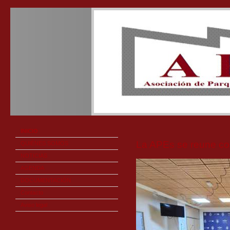
INICIO
La APEs se reune co
QUIÉNES SOMOS
NOTICIAS
AGENDA
DOCUMENTACIÓN
Contacto
Aviso legal