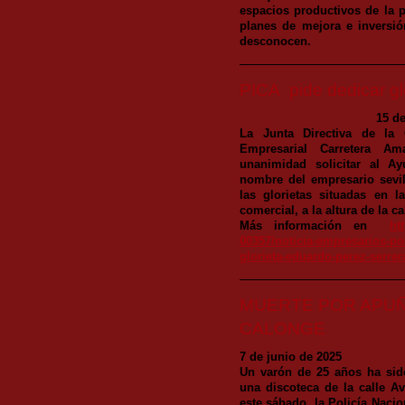
espacios productivos de la p
planes de mejora e inversi
desconocen.
PICA pide dedicar gl
15 de
La Junta Directiva de la
Empresarial Carretera Am
unanimidad solicitar al Ay
nombre del empresario sevi
las glorietas situadas en l
comercial, a la altura de la c
Más información en
ht
00357/noticia-empresarios-pol
glorieta-eduardo-perez-serre
MUERTE POR APUÑA
CALONGE
7 de junio de 2025
Un varón de 25 años ha sid
una discoteca de la calle A
este sábado, la Policía Nacio