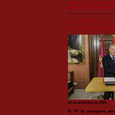
parsi-recogida-residuos-puert
puerta_0_2005749128.html#g
Vox Sevilla anuncia
Parques Empresarial
23 de diciembre de 2025
El PP ha conseguido aprob