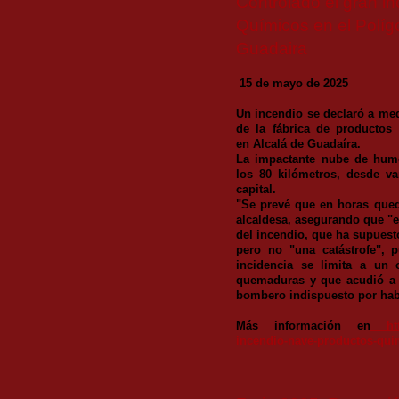
Controlado el gran i
Químicos en el Polí
Guadaira
15 de mayo de 2025
Un incendio se declaró a med
de la fábrica de productos
en Alcalá de Guadaíra.
La impactante nube de humo
los 80 kilómetros, desde va
capital.
"Se prevé que en horas quede
alcaldesa, asegurando que "en
del incendio, que ha supuest
pero no "una catástrofe", 
incidencia se limita a un 
quemaduras y que acudió a 
bombero indispuesto por ha
Más información en
https
incendio-nave-productos-qu