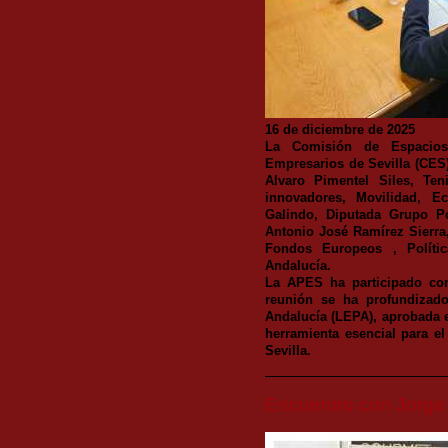
16 de diciembre de 2025
La Comisión de Espacios
Empresarios de Sevilla (CES
Alvaro Pimentel Siles, Ten
innovadores, Movilidad, E
Galindo, Diputada Grupo Po
Antonio José Ramírez Sierra,
Fondos Europeos , Polític
Andalucía.
La APES ha participado co
reunión se ha profundizad
Andalucía (LEPA), aprobada 
herramienta esencial para el
Sevilla.
Encuentro con Jorge