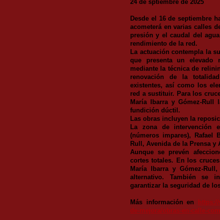
24 de sptiembre de 2025
Desde el 16 de septiembre 
acometerá en varias calles d
presión y el caudal del agua
rendimiento de la red.
La actuación contempla la su
que presenta un elevado 
mediante la técnica de relini
renovación de la totalida
existentes, así como los el
red a sustituir. Para los cru
María Ibarra y Gómez-Rull l
fundición dúctil.
Las obras incluyen la reposic
La zona de intervención e
(números impares), Rafael 
Rull, Avenida de la Prensa y 
Aunque se prevén afeccione
cortes totales. En los cruce
María Ibarra y Gómez-Rull, 
alternativo. También se in
garantizar la seguridad de lo
Más información en
https:
de-mejora/obras-en-calle-come