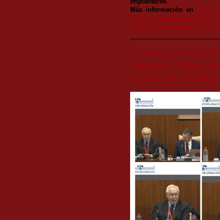
implantarse.
Más información en
https:/
ayuntamiento-presenta-en-nis
los-parques-empresariales-de-
El Parlamento de And
Espacios Productivos
industria en Andaluc