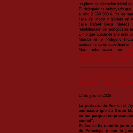
un plazo de ejecución inicial 
El delegado ha subrayado que se
el año 2 500 000 €. Ya se han 
calle del Motor y glorieta en 
calle Rafael Beca Mateos 
rehabilitación de monopostes i
En lo que queda de año está pre
Murube en el Polígono Indust
aparcamiento en superficie en 
Más información en
ht
00357/noticia-ayuntamiento-se
amarilla-finalizaran-antes-pr
Vox insistirá en inve
parques empresarial
17 de julio de 2025
La portavoz de Vox en el Ayu
anunciado que su Grupo Muni
en los parques empresariale
ciudad".
Peláez se ha reunido junto a
de Polavieja, y con la jun