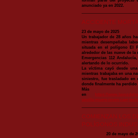
forman parte del proyecto 
anunciado ya en 2022.
ACCIDENTE MORTAL 
23 de mayo de 2025
Un trabajador de 28 años ha 
mientras desempeñaba labor
situada en el polígono El P
alrededor de las nueve de la
Emergencias 112 Andalucía,
alertando de lo ocurrido.
La víctima cayó desde una
mientras trabajaba en una nav
siniestro, fue trasladado en
donde finalmente ha perdido 
Más in
en
https://www.lavozdelsu
sevilla-muere-joven-caer-tec
COMIENZAN LOS D
POLÍGONOS INDUS
20 de mayo de 2