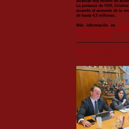
alcanzar hoy mismo un acue
La portavoz de VOX, Cristina
acuerdo el aumento de la inv
de hasta 4,5 millones.
Más información en
https
aprueba-presupuesto-sevilla-
vox_6914020_0.html
Reunión de trabajo e
Ley de Espacios Pro