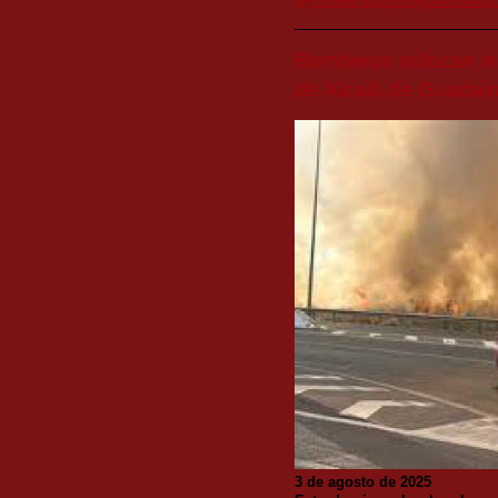
ley-modernizar-poligonos-indus
Bomberos sofocan in
de Alcalá de Guadair
3 de agosto de 2025