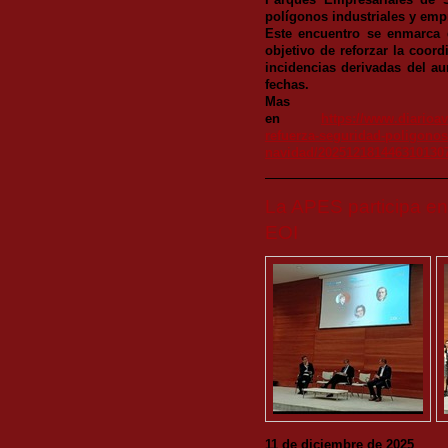
Parques Empresariales de S
polígonos industriales y emp
Este encuentro se enmarca 
objetivo de reforzar la coord
incidencias derivadas del a
fechas.
Mas i
en
https://www.diarioav
refuerza-seguridad-poligonos-
navidad/202512181446310130
La APES participa en
EOI
11 de diciembre de 2025